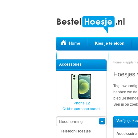
Home
Kies je telefoon
Prepaid simkaarten
USB Kabels
home
»
apple
»
Accessoires
Hoesjes 
Tegenwoordig h
hebben we de h
bied Bestelhoe
iPhone 12
Ben jij op zoek
Of kies een ander toestel
Verfijn je ke
Bescherming
Telefoon Hoesjes
Accessoire 