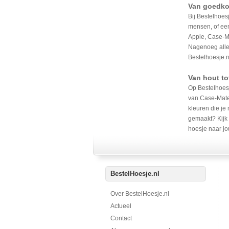
Van goedkop
Bij Bestelhoes
mensen, of een
Apple, Case-Ma
Nagenoeg alle
Bestelhoesje.n
Van hout to
Op Bestelhoesj
van Case-Mate 
kleuren die je
gemaakt? Kijk 
hoesje naar jo
BestelHoesje.nl
Over BestelHoesje.nl
Actueel
Contact