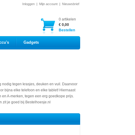
Inloggen
|
Mijn account
|
Nieuwsbrief
0 artikelen
€ 0,00
Bestellen
ccu's
Gadgets
 nodig tegen krasjes, deuken en vuil. Daarvoor
 bijna elke telefoon en elke tablet! Hiernaast
en en A-merken, tegen een erg goedkope prijs.
 zit je goed bij Bestelhoesje.nl