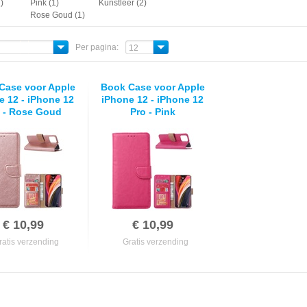
)
Pink (1)
Kunstleer (2)
Rose Goud (1)
Per pagina:
12
Case voor Apple
Book Case voor Apple
e 12 - iPhone 12
iPhone 12 - iPhone 12
 - Rose Goud
Pro - Pink
€ 10,99
€ 10,99
ratis verzending
Gratis verzending