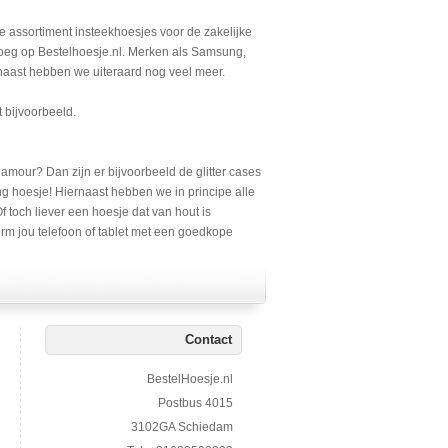
ze assortiment insteekhoesjes voor de zakelijke
enoeg op Bestelhoesje.nl. Merken als Samsung,
rnaast hebben we uiteraard nog veel meer.
t bijvoorbeeld.
lamour? Dan zijn er bijvoorbeeld de glitter cases
ng hoesje! Hiernaast hebben we in principe alle
 toch liever een hoesje dat van hout is
erm jou telefoon of tablet met een goedkope
Contact
BestelHoesje.nl
Postbus 4015
3102GA Schiedam