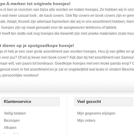
e A-merken tot originele hoesjes!
je.nl ben je voorzien van bijna alle soorten en maten hoesjes. Zo hebben wij in on
 wat meer casual look ; de back covers. Ook flip covers en book covers zijn er g
te, Adapt, Krusell zijn allemaal topmerken die wij in ons assortiment hebben, hie
 hoesjes zijn op maat gemaakt voor de aangewezen telefoons of tablets.
l heeft ten slotte ook nog hoesjes die bewerkt zijn met unieke materialen zoals hou
t dieren op je spotgoedkope hoesje!
e.nl heb je een zeer grote assortiment aan soorten hoesjes. Hou jij van glitter en g
voor jou? Of wil jij liever een book-cover? Kijk dan bij het assortiment van Samsu
 maar wilt, van paars tot bordeaux. Goedkope hoesjes met een leuke panda erop? Of
gerust even in het assortiment en je zal er ongetwijfeld wat leuks in vinden! Besch
u persoonlijke voorkeur!
Klantenservice
Veel gezocht
Veilig betalen
Mijn gegevens wijzigen
Bezorgen
Mijn orders
Afhalen