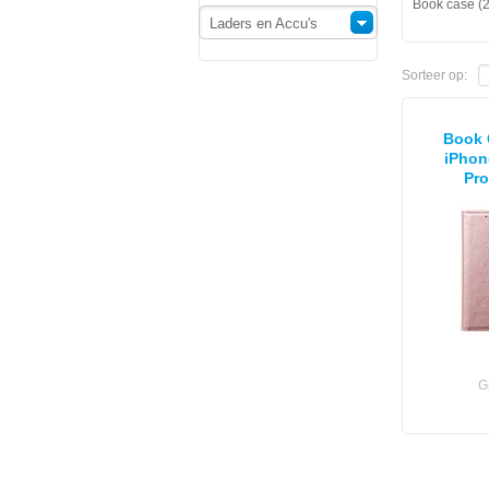
Book case (2
Laders en Accu's
Sorteer op:
Book 
iPhon
Pro
G