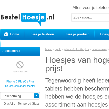
Alles voor je telefoo
Home
Kies je telefoon
Kies je product
Hoesj
Prepaid simkaarten
USB Kabels
home
»
apple
»
iphone 6 plus/6s plus
»
bescherming
Accessoires
Hoesjes van hoge
prijs!
Tegenwoordig heeft iede
iPhone 6 Plus/6s Plus
Of kies een ander toestel
tablets hebben beschermi
hebben we de hoesjes en
Bescherming
assortiment aan hoesjes v
Glasfolie - Tempered Glass