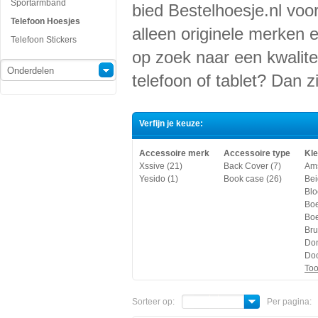
Sportarmband
bied Bestelhoesje.nl voor
Telefoon Hoesjes
alleen originele merken 
Telefoon Stickers
op zoek naar een kwalite
Onderdelen
telefoon of tablet? Dan zi
Verfijn je keuze:
Accessoire merk
Accessoire type
Kle
Xssive (21)
Back Cover (7)
Ams
Yesido (1)
Book case (26)
Bei
Blo
Boe
Boe
Bru
Don
Doo
Too
Sorteer op:
Per pagina: