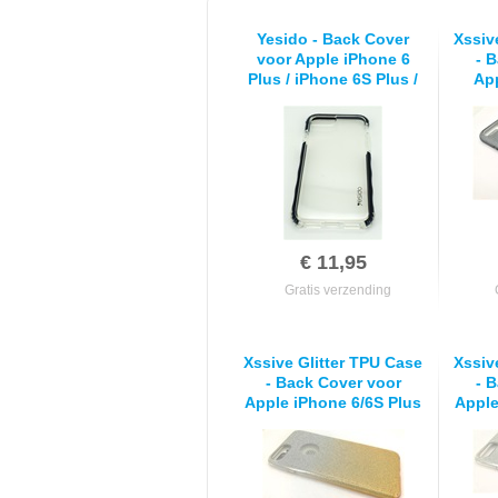
Yesido - Back Cover
Xssiv
voor Apple iPhone 6
- 
Plus / iPhone 6S Plus /
Ap
iPhone 7 Plus / iPhone
8 Plus - TPU -
Transparant met Zwarte
Randen
€ 11,95
Gratis verzending
Xssive Glitter TPU Case
Xssiv
- Back Cover voor
- 
Apple iPhone 6/6S Plus
Apple
- Zilver Goud