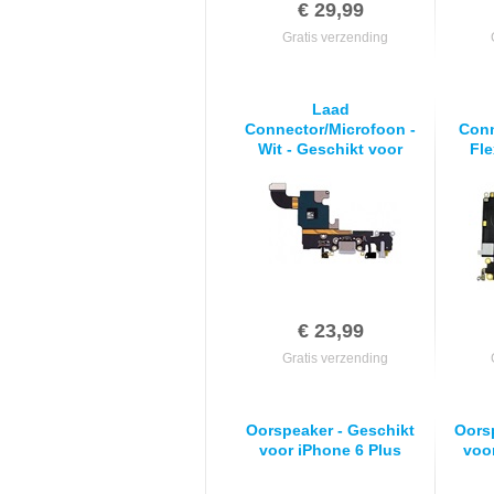
€ 29,99
Gratis verzending
Laad
Connector/Microfoon -
Conn
Wit - Geschikt voor
Fle
iPhone 6S Plus
Gesch
€ 23,99
Gratis verzending
Oorspeaker - Geschikt
Oors
voor iPhone 6 Plus
voo