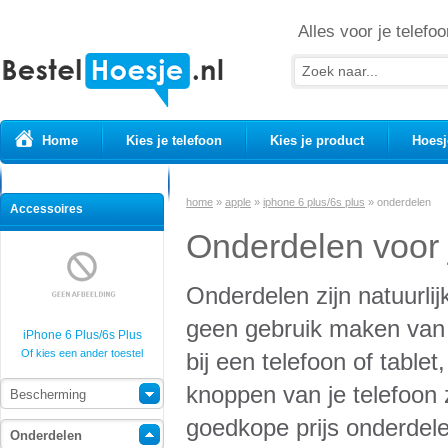
Alles voor je telefoo
Home
Kies je telefoon
Kies je product
Hoesj
Prepaid simkaarten
USB Kabels
home
»
apple
»
iphone 6 plus/6s plus
»
onderdelen
Accessoires
Onderdelen voor j
Onderdelen zijn natuurlij
geen gebruik maken van j
iPhone 6 Plus/6s Plus
Of kies een ander toestel
bij een telefoon of table
knoppen van je telefoon z
Bescherming
goedkope prijs onderdel
Onderdelen