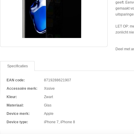
geeft. Eenv
gemaakt vo
uitsparinge
LET OP: met
zonlicht nie
Deel met a
Specificaties
EAN code:
8719288621907
Accessoire merk:
Xssive
Kleur:
Zwart
Materiaal:
Glas
Device merk:
Apple
Device type:
iPhone 7, iPhone 8