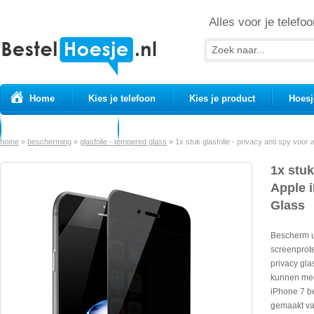
Alles voor je telefoo
Home
Kies je telefoon
Kies je product
Hoesj
Prepaid simkaarten
USB Kabels
home
»
bescherming
»
glasfolie - tempered glass
»
1x stuk glasfolie - privacy anti spy voor
1x stuk
Apple 
Glass
Bescherm u
screenprote
privacy gla
kunnen mee
iPhone 7 be
gemaakt van