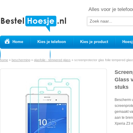
Alles voor je telefoo
Home
Kies je telefoon
Kies je product
Hoesj
Prepaid simkaarten
USB Kabels
home
»
bescherming
»
glasfolie - tempered glass
»
screenprotector glas folie tempered gla
Screen
Glass 
stuks
Bescherm u
screenprote
gemaakt va
aan te bre
Xperia Z3 