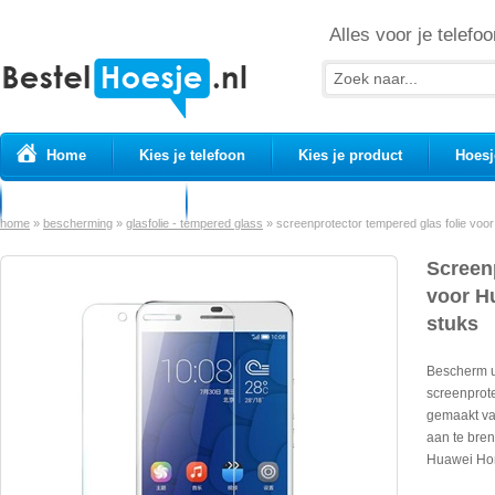
Alles voor je telefoo
Home
Kies je telefoon
Kies je product
Hoesj
Prepaid simkaarten
USB Kabels
home
»
bescherming
»
glasfolie - tempered glass
»
screenprotector tempered glas folie voo
Screen
voor H
stuks
Bescherm u
screenprote
gemaakt va
aan te bre
Huawei Hon