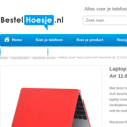
Alles voor je telefoo
Home
Kies je telefoon
Kies je product
Hoesj
Prepaid simkaarten
USB Kabels
home
»
bescherming
»
macbook covers
»
laptop cover hard case voor macbook air 11.6 inc
Laptop
Air 11.
Met deze h
inch besch
laptop cove
ventilatier
ook de nodi
Macbook Ai