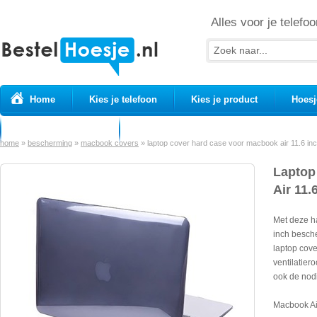
Alles voor je telefoo
Home
Kies je telefoon
Kies je product
Hoesj
Prepaid simkaarten
USB Kabels
home
»
bescherming
»
macbook covers
»
laptop cover hard case voor macbook air 11.6 inc
Laptop
Air 11.
Met deze h
inch besch
laptop cove
ventilatier
ook de nodi
Macbook Ai