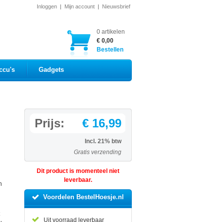
Inloggen
|
Mijn account
|
Nieuwsbrief
0 artikelen
€ 0,00
Bestellen
ccu's
Gadgets
Prijs:
€ 16,99
Incl. 21% btw
Gratis verzending
l
Dit product is momenteel niet
leverbaar.
h
Voordelen BestelHoesje.nl
Uit voorraad leverbaar