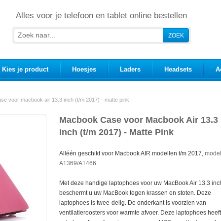
Alles voor je telefoon en tablet online bestellen
Kies je product
Hoesjes
Laders
Headsets
A
e voor macbook air 13.3 inch (t/m 2017) - matte pink
Macbook Case voor Macbook Air 13.3
inch (t/m 2017) - Matte Pink
Alléén geschikt voor Macbook AIR modellen t/m 2017,
mode
A1369/A1466
.
Met deze handige laptophoes voor uw MacBook Air 13.3 inc
beschermt u uw MacBook tegen krassen en stoten. Deze
laptophoes is twee-delig. De onderkant is voorzien van
ventilatieroosters voor warmte afvoer. Deze laptophoes heeft