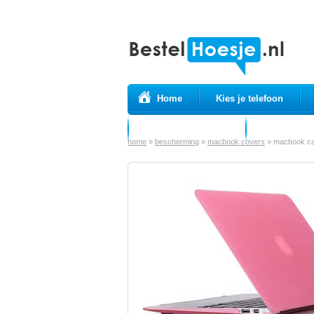
Home
Kies je telefoon
Prepaid simkaarten
USB Kabels
home
»
bescherming
»
macbook covers
»
macbook cas