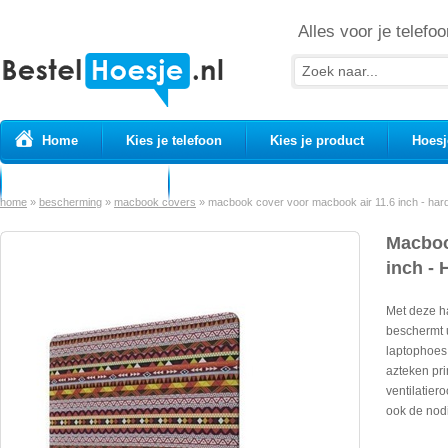
Alles voor je telefoo
Home
Kies je telefoon
Kies je product
Hoesj
Prepaid simkaarten
USB Kabels
home
»
bescherming
»
macbook covers
»
macbook cover voor macbook air 11.6 inch - hard
Macboo
inch - 
Met deze h
beschermt 
laptophoes 
azteken pri
ventilatier
ook de nodi