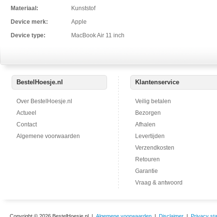
Materiaal:
Kunststof
Device merk:
Apple
Device type:
MacBook Air 11 inch
BestelHoesje.nl
Klantenservice
Over BestelHoesje.nl
Veilig betalen
Actueel
Bezorgen
Contact
Afhalen
Algemene voorwaarden
Levertijden
Verzendkosten
Retouren
Garantie
Vraag & antwoord
Copyright © 2026 BestelHoesje.nl |
Algemene voorwaarden
|
Disclaimer
|
Privacy st