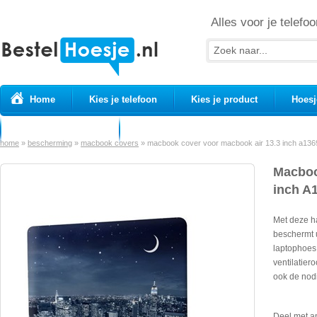
Alles voor je telefoo
Home
Kies je telefoon
Kies je product
Hoesj
Prepaid simkaarten
USB Kabels
home
»
bescherming
»
macbook covers
»
macbook cover voor macbook air 13.3 inch a1369
Macboo
inch A
Met deze h
beschermt 
laptophoes 
ventilatier
ook de nodi
Deel met a