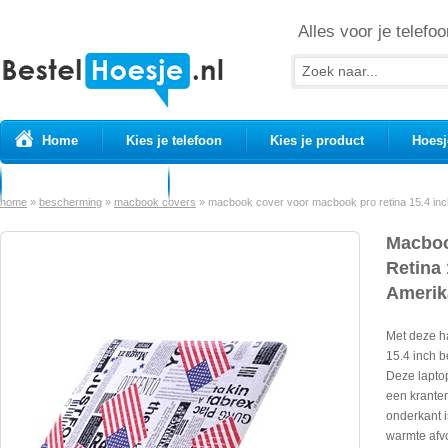
Alles voor je telefoo
Home
Kies je telefoon
Kies je product
Hoesj
Prepaid simkaarten
USB Kabels
home
»
bescherming
»
macbook covers
»
macbook cover voor macbook pro retina 15.4 inc
Macboo
Retina 
Amerik
Met deze h
15.4 inch 
Deze laptop
een krante
onderkant i
warmte afv