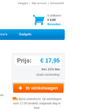
Inloggen
|
Mijn account
|
Nieuwsbrief
0 artikelen
€ 0,00
Bestellen
ccu's
Gadgets
Prijs:
€ 17,95
Incl. 21% btw
Gratis verzending
.
oer.
Bijna uitverkocht. Op werkdagen
voor 17:00 besteld, volgende dag in
huis.