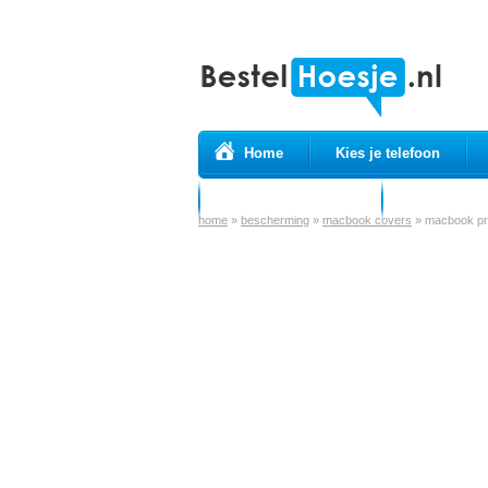
Home
Kies je telefoon
Prepaid simkaarten
USB Kabels
home
»
bescherming
»
macbook covers
»
macbook pro