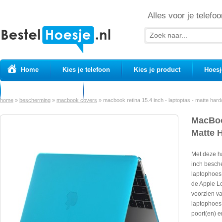
Alles voor je telefoo
Home
Kies je telefoon
Kies je product
Hoesj
Prepaid simkaarten
USB Kabels
home
»
bescherming
»
macbook covers
»
macbook retina 15.4 inch - laptoptas - matte hardc
MacBook
Matte 
Met deze h
inch besch
laptophoes 
de Apple Lo
voorzien va
laptophoes 
poort(en) e