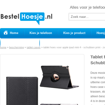
Alles voor je telefoo
Home
Kies je telefoon
Kies je product
Hoesj
Prepaid simkaarten
USB Kabels
home
»
bescherming
»
tablet cases
»
tablet hoes voor apple ipad mini 4 - schubben print - z
Tablet 
Schubb
Deze mooie
is op maat 
ultieme co
hoes case 
krassen, st
alleen besc
4 is in dez