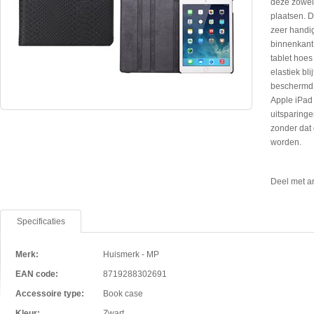
deze zowel 
plaatsen. D
zeer handig
binnenkant 
tablet hoes
elastiek bli
beschermd 
Apple iPad 
uitsparinge
zonder dat 
worden.
Deel met a
Specificaties
Merk:
Huismerk - MP
EAN code:
8719288302691
Accessoire type:
Book case
Kleur:
Zwart