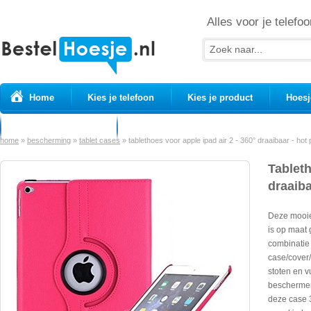
Alles voor je telefoo
Home
Kies je telefoon
Kies je product
Hoesj
Prepaid simkaarten
USB Kabels
home
»
bescherming
»
tablet cases
»
tablethoes voor apple ipad air 2 - 360° draaibaar - hot 
Tableth
draaiba
Deze mooie
is op maat 
combinatie
case/cover
stoten en v
beschermend
deze case 