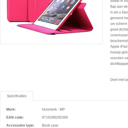
zowel in ho
flap aan de
is als u bij
gevoerd met
uw scherm t
goed dichtz
cover/case/
beschermd i
Apple iPad 
hoesje geha
voorzien va
dichtklappe
Deel met a
Specificaties
Merk:
Huismerk - MP
EAN code:
8719288200386
Accessoire type:
Book case