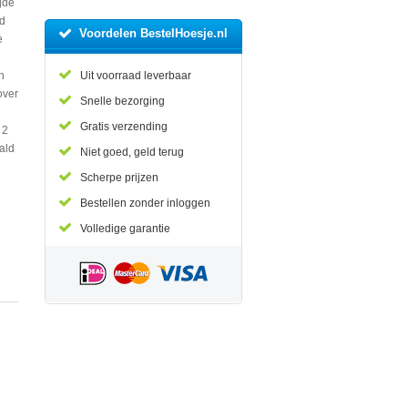
jde
ld
Voordelen BestelHoesje.nl
e
n
Uit voorraad leverbaar
over
Snelle bezorging
Gratis verzending
 2
ald
Niet goed, geld terug
n
Scherpe prijzen
Bestellen zonder inloggen
Volledige garantie