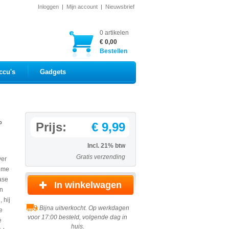
Inloggen
|
Mijn account
|
Nieuwsbrief
0 artikelen
€ 0,00
Bestellen
ccu's
Gadgets
°
Prijs:
€ 9,99
Incl. 21% btw
Gratis verzending
ver
ieme
ase
en
 hij
Bijna uitverkocht. Op werkdagen
e
voor 17:00 besteld, volgende dag in
e
huis.