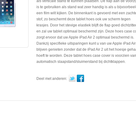
als verticale stand te kunnen plaatsen. De flap aan de voorzi
is te gebruiken als stand wat zeer handig is als u bijvoorbee
een film wilt kijken. De binnenkant is gevoerd met een zacht
stof, zo beschermt deze tablet hoes ook uw scherm tegen
krasjes. Door het stevige elastiek blijft de flap goed dichtzitte
en zal uw tablet optimaal beschermd zijn. Deze hoes case c
zorgt ervoor dat uw Apple iPad Air 2 optimaal beschermd is.
Dankzij specifieke uitsparingen kunt u van uw Apple iPad Air
blijven genieten zonder dat de iPad Air 2 uit het hoesje geha
hoeft te worden. Deze tablet hoes case cover is voorzien va
automatisch slaapstand/sluimerstand bij dichtklappen.
Deel met anderen: