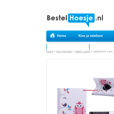
Home
Kies je telefoon
Prepaid simkaarten
USB Kabels
home
»
bescherming
»
tablet cases
»
tablethoes voor a