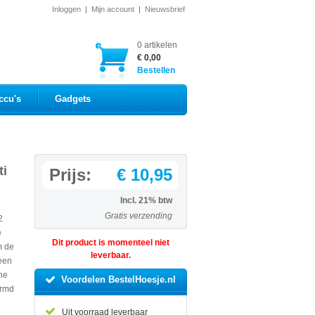
Inloggen
|
Mijn account
|
Nieuwsbrief
0 artikelen
€ 0,00
Bestellen
ccu's
Gadgets
ti
Prijs:
€ 10,95
Incl. 21% btw
Gratis verzending
2
e
Dit product is momenteel niet
m de
leverbaar.
 een
one
Voordelen BestelHoesje.nl
ermd
Uit voorraad leverbaar