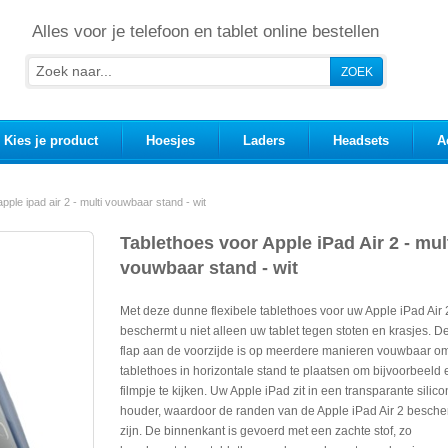
Alles voor je telefoon en tablet online bestellen
Kies je product
Hoesjes
Laders
Headsets
A
pple ipad air 2 - multi vouwbaar stand - wit
Tablethoes voor Apple iPad Air 2 - mul
vouwbaar stand - wit
Met deze dunne flexibele tablethoes voor uw Apple iPad Air 
beschermt u niet alleen uw tablet tegen stoten en krasjes. D
flap aan de voorzijde is op meerdere manieren vouwbaar o
tablethoes in horizontale stand te plaatsen om bijvoorbeeld
filmpje te kijken. Uw Apple iPad zit in een transparante silic
houder, waardoor de randen van de Apple iPad Air 2 besch
zijn. De binnenkant is gevoerd met een zachte stof, zo