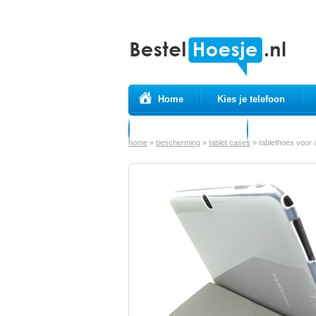
Home
Kies je telefoon
Prepaid simkaarten
USB Kabels
home
»
bescherming
»
tablet cases
»
tablethoes voor a