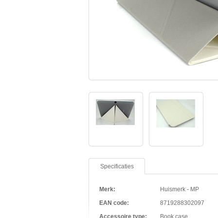
Specificaties
Merk:
Huismerk - MP
EAN code:
8719288302097
Accessoire type:
Book case