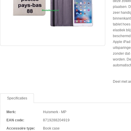
deze zowel 
plaatsen. D
zeer handig
binnenkant 
tablet hoes
elastiek bli
beschermd 
Apple iPad 
uitsparinge
zonder dat 
worden. Dez
automatisch
Deel met a
Specificaties
Merk:
Huismerk - MP
EAN code:
8719288204919
Accessoire type:
Book case