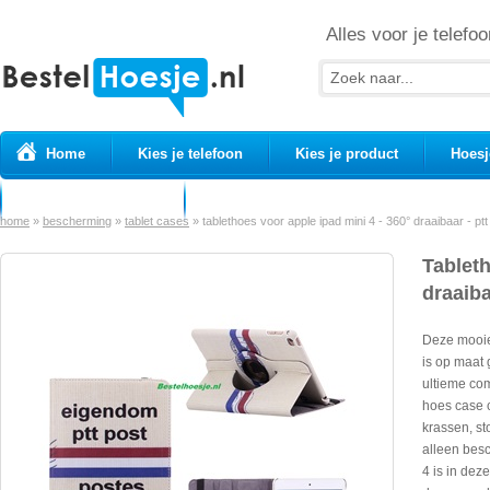
Alles voor je telefoo
Home
Kies je telefoon
Kies je product
Hoesj
Prepaid simkaarten
USB Kabels
home
»
bescherming
»
tablet cases
»
tablethoes voor apple ipad mini 4 - 360° draaibaar - ptt
Tableth
draaiba
Deze mooie
is op maat 
ultieme co
hoes case 
krassen, st
alleen besc
4 is in dez