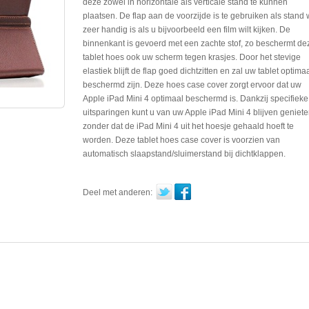
deze zowel in horizontale als verticale stand te kunnen
plaatsen. De flap aan de voorzijde is te gebruiken als stand 
zeer handig is als u bijvoorbeeld een film wilt kijken. De
binnenkant is gevoerd met een zachte stof, zo beschermt de
tablet hoes ook uw scherm tegen krasjes. Door het stevige
elastiek blijft de flap goed dichtzitten en zal uw tablet optima
beschermd zijn. Deze hoes case cover zorgt ervoor dat uw
Apple iPad Mini 4 optimaal beschermd is. Dankzij specifieke
uitsparingen kunt u van uw Apple iPad Mini 4 blijven geniet
zonder dat de iPad Mini 4 uit het hoesje gehaald hoeft te
worden. Deze tablet hoes case cover is voorzien van
automatisch slaapstand/sluimerstand bij dichtklappen.
Deel met anderen: