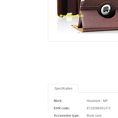
Specificaties
Merk:
Huismerk - MP
EAN code:
8719288301472
Accessoire type:
Book case