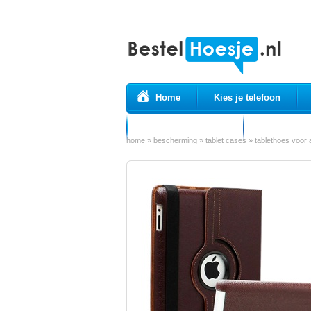
Home
Kies je telefoon
Prepaid simkaarten
USB Kabels
home
»
bescherming
»
tablet cases
»
tablethoes voor a