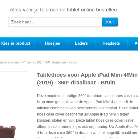
Alles voor je telefoon en tablet online bestellen
Kies je product
Hoesjes
Laders
Headsets
A
pple ipad mini 4/mini (2019) - 360° draaibaar - bruin
Tablethoes voor Apple iPad Mini 4/Min
(2019) - 360° draaibaar - Bruin
Deze mooie en handige 360° draaibare tablet hoes case co
is op maat gemaakt voor de Apple iPad Mini 4 en biedt de
ultieme combinatie van bescherming en comfort. Deze tablet
hoes case cover beschermt uw Apple iPad Mini 4 tegen
krassen, stoten en vuil. Deze tablet hoes case cover is niet
alleen beschermend, hij is ook erg handig. Uw Apple iPad M
4 is in deze case 360° te draaien wat het mogelijk maakt om