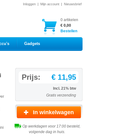
Inloggen
|
Mijn account
|
Nieuwsbrief
0 artikelen
€ 0,00
Bestellen
ccu's
Gadgets
i
Prijs:
€ 11,95
Incl. 21% btw
Gratis verzending
ver
Op werkdagen voor 17:00 besteld,
ini
volgende dag in huis.