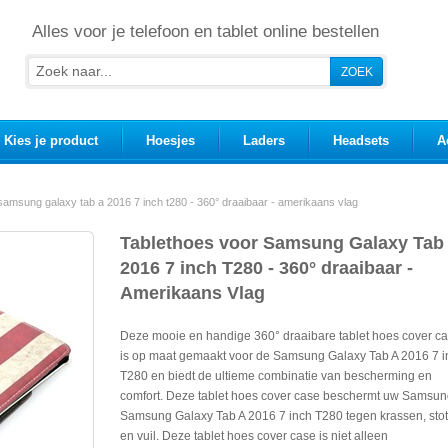
Alles voor je telefoon en tablet online bestellen
Kies je product
Hoesjes
Laders
Headsets
A
samsung galaxy tab a 2016 7 inch t280 - 360° draaibaar - amerikaans vlag
Tablethoes voor Samsung Galaxy Tab
2016 7 inch T280 - 360° draaibaar -
Amerikaans Vlag
Deze mooie en handige 360° draaibare tablet hoes cover c
is op maat gemaakt voor de Samsung Galaxy Tab A 2016 7 i
T280 en biedt de ultieme combinatie van bescherming en
comfort. Deze tablet hoes cover case beschermt uw Samsu
Samsung Galaxy Tab A 2016 7 inch T280 tegen krassen, sto
en vuil. Deze tablet hoes cover case is niet alleen