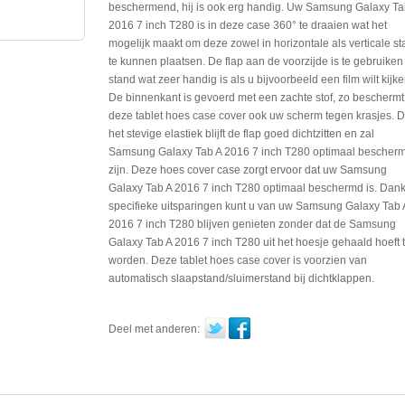
beschermend, hij is ook erg handig. Uw Samsung Galaxy Ta
2016 7 inch T280 is in deze case 360° te draaien wat het
mogelijk maakt om deze zowel in horizontale als verticale s
te kunnen plaatsen. De flap aan de voorzijde is te gebruiken
stand wat zeer handig is als u bijvoorbeeld een film wilt kijke
De binnenkant is gevoerd met een zachte stof, zo beschermt
deze tablet hoes case cover ook uw scherm tegen krasjes. 
het stevige elastiek blijft de flap goed dichtzitten en zal
Samsung Galaxy Tab A 2016 7 inch T280 optimaal bescher
zijn. Deze hoes cover case zorgt ervoor dat uw Samsung
Galaxy Tab A 2016 7 inch T280 optimaal beschermd is. Dank
specifieke uitsparingen kunt u van uw Samsung Galaxy Tab 
2016 7 inch T280 blijven genieten zonder dat de Samsung
Galaxy Tab A 2016 7 inch T280 uit het hoesje gehaald hoeft 
worden. Deze tablet hoes case cover is voorzien van
automatisch slaapstand/sluimerstand bij dichtklappen.
Deel met anderen: