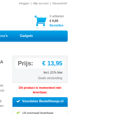
Inloggen
|
Mijn account
|
Nieuwsbrief
0 artikelen
€ 0,00
Bestellen
ccu's
Gadgets
 A
Prijs:
€ 13,95
Incl. 21% btw
Gratis verzending
ase
Dit product is momenteel niet
nch
leverbaar.
ng
Voordelen BestelHoesje.nl
ten
Uit voorraad leverbaar