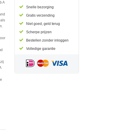
b A
Snelle bezorging
tand
Gratis verzending
 als
Niet goed, geld terug
n.
Scherpe prijzen
Door
Bestellen zonder inloggen
Volledige garantie
md
zij
A
te