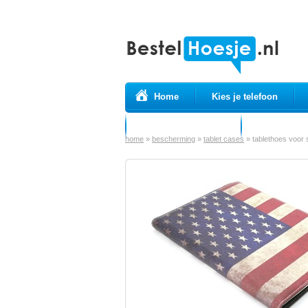
Home
Kies je telefoon
Prepaid simkaarten
USB Kabels
home
»
bescherming
»
tablet cases
»
tablethoes voor 