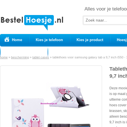
Alles voor je telefoo
Home
Kies je telefoon
Kies je product
Hoesj
Prepaid simkaarten
USB Kabels
home
»
bescherming
»
tablet cases
»
tablethoes voor samsung galaxy tab a 9,7 inch t550 - 3
Tablet
9,7 inc
Deze mooie
is op maat
ultieme co
hoes cover
krassen, st
alleen bes
9,7 inch is