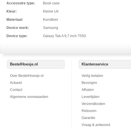
Accessoire type:
Book case
Kleur:
Kleine Uil
Materiaal:
Kunstleer
Device merk:
Samsung
Device type:
Galaxy Tab A 9,7 inch T550
BestelHoesje.nl
Klantenservice
Over BestelHoesje.nl
Veilig betalen
Actueel
Bezorgen
Contact
Afhalen
Algemene voorwaarden
Levertijden
Verzendkosten
Retouren
Garantie
Vraag & antwoord