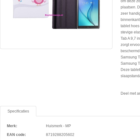
om deze zow
plaatsen. D
zeer handig
binnenkant 
tablet hoes
stevige ela
Tab A 9,7 i
zorgt ervoo
beschermd i
Samsung Tab
Samsung Tab
Deze tablet
slaapstand/
Deel met a
Specificaties
Merk:
Huismerk - MP
EAN code:
8719288205602