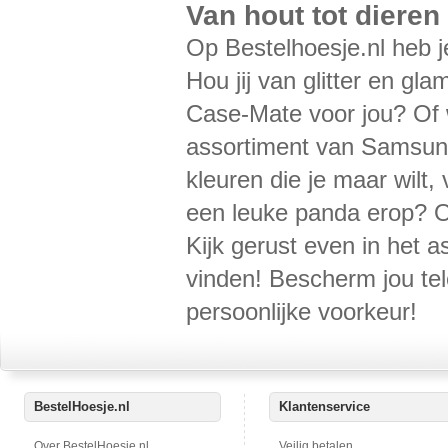
Van hout tot diere
Op Bestelhoesje.nl heb j
Hou jij van glitter en gl
Case-Mate voor jou? Of wi
assortiment van Samsung
kleuren die je maar wilt
een leuke panda erop? Of
Kijk gerust even in het a
vinden! Bescherm jou tel
persoonlijke voorkeur!
BestelHoesje.nl
Klantenservice
Over BestelHoesje.nl
Veilig betalen