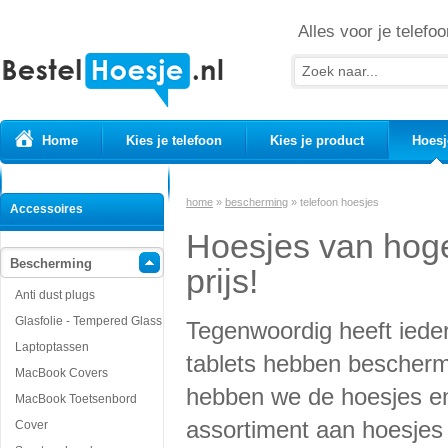
Alles voor je telefoo
Home
Kies je telefoon
Kies je product
Hoesj
Prepaid simkaarten
USB Kabels
home
»
bescherming
»
telefoon hoesjes
Accessoires
Hoesjes van hoge
Bescherming
prijs!
Anti dust plugs
Glasfolie - Tempered Glass
Tegenwoordig heeft iede
Laptoptassen
tablets hebben beschermi
MacBook Covers
hebben we de hoesjes en
MacBook Toetsenbord
assortiment aan hoesjes v
Cover