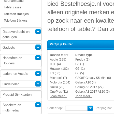
Sportarmband
bied Bestelhoesje.nl voor
Tablet cases
alleen originele merken 
Telefoon Hoesjes
op zoek naar een kwalite
Telefoon Stickers
telefoon of tablet? Dan zi
Dataoverdracht en
geheugen
Verfijn je keuze:
Gadgets
Device merk
Device type
Handsfree en
Apple (195)
Freddy (1)
Houders
HTC (4)
G5 (1)
Huawei (182)
G5 (1)
LG (50)
G6 (5)
Laders en Accu's
Microsoft (7)
G800F Galaxy S5 Mini (6)
Motorola (104)
Galaxy A10 (4)
Onderdelen
Nokia (70)
Galaxy A3 2017 (27)
OnePlus (11)
Galaxy A3 2017 A320 (5)
Prepaid Simkaarten
Toon meer...
Toon meer...
Speakers en
Sorteer op:
Per pagina:
multimedia