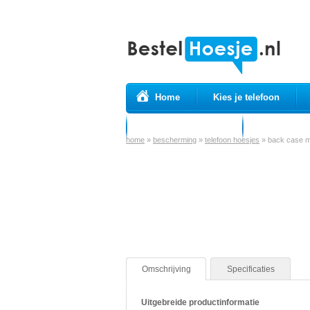
Home
Kies je telefoon
Prepaid simkaarten
USB Kabels
home
»
bescherming
»
telefoon hoesjes
»
back case me
Omschrijving
Specificaties
Uitgebreide productinformatie