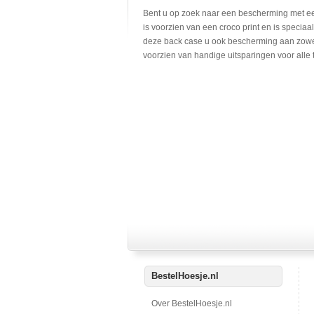
Bent u op zoek naar een bescherming met ee
is voorzien van een croco print en is specia
deze back case u ook bescherming aan zowel 
voorzien van handige uitsparingen voor alle 
BestelHoesje.nl
Over BestelHoesje.nl