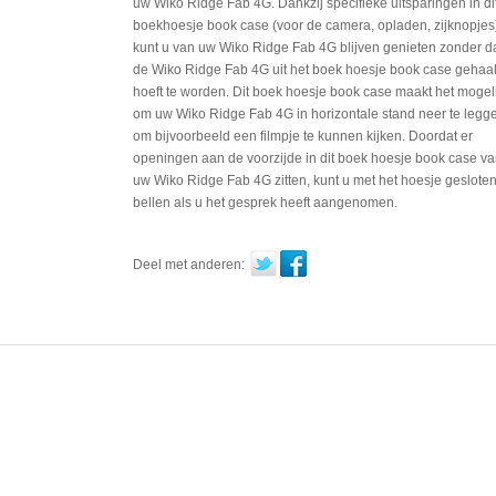
uw Wiko Ridge Fab 4G. Dankzij specifieke uitsparingen in di
boekhoesje book case (voor de camera, opladen, zijknopjes
kunt u van uw Wiko Ridge Fab 4G blijven genieten zonder d
de Wiko Ridge Fab 4G uit het boek hoesje book case gehaa
hoeft te worden. Dit boek hoesje book case maakt het mogeli
om uw Wiko Ridge Fab 4G in horizontale stand neer te legg
om bijvoorbeeld een filmpje te kunnen kijken. Doordat er
openingen aan de voorzijde in dit boek hoesje book case v
uw Wiko Ridge Fab 4G zitten, kunt u met het hoesje geslote
bellen als u het gesprek heeft aangenomen.
Deel met anderen: