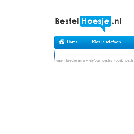
Home
Kies je telefoon
Prepaid simkaarten
USB Kabels
home
»
bescherming
»
telefoon hoesjes
»
boek hoesje 