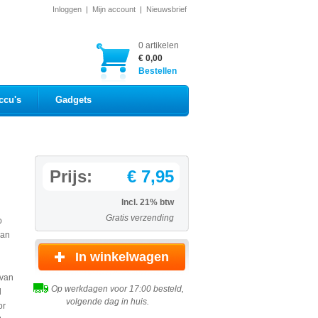
Inloggen
|
Mijn account
|
Nieuwsbrief
0 artikelen
€ 0,00
Bestellen
ccu's
Gadgets
Prijs:
€ 7,95
Incl. 21% btw
Gratis verzending
o
aan
 van
Op werkdagen voor 17:00 besteld,
d
volgende dag in huis.
or