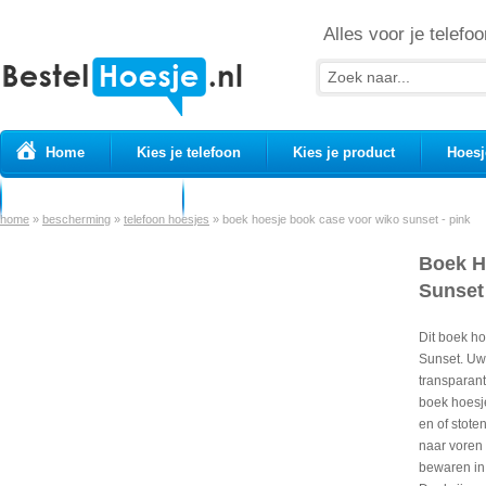
Alles voor je telefoo
Home
Kies je telefoon
Kies je product
Hoesj
Prepaid simkaarten
USB Kabels
home
»
bescherming
»
telefoon hoesjes
»
boek hoesje book case voor wiko sunset - pink
Boek H
Sunset 
Dit boek h
Sunset. Uw
transparant
boek hoesj
en of stote
naar voren 
bewaren in