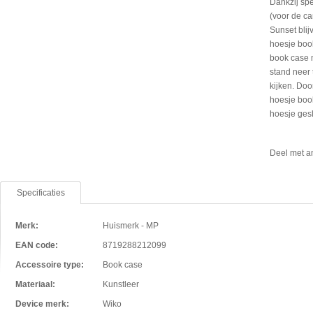
Dankzij spe
(voor de ca
Sunset blij
hoesje boo
book case 
stand neer 
kijken. Doo
hoesje book
hoesje ges
Deel met a
Specificaties
Merk:
Huismerk - MP
EAN code:
8719288212099
Accessoire type:
Book case
Materiaal:
Kunstleer
Device merk:
Wiko