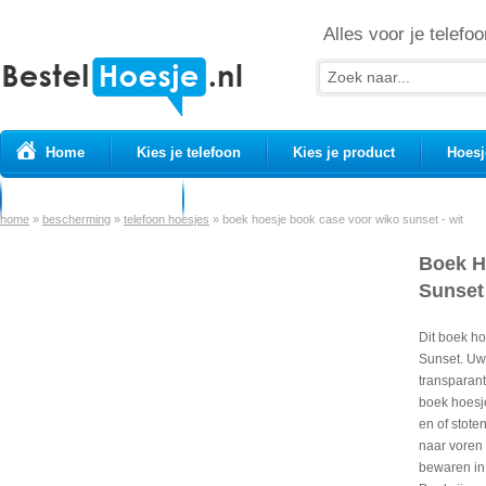
Alles voor je telefoo
Home
Kies je telefoon
Kies je product
Hoesj
Prepaid simkaarten
USB Kabels
home
»
bescherming
»
telefoon hoesjes
»
boek hoesje book case voor wiko sunset - wit
Boek H
Sunset 
Dit boek h
Sunset. Uw
transparant
boek hoesj
en of stote
naar voren 
bewaren in