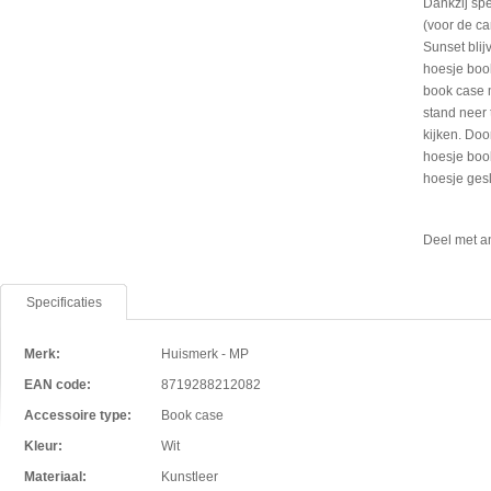
Dankzij spe
(voor de ca
Sunset blij
hoesje boo
book case 
stand neer 
kijken. Doo
hoesje book
hoesje ges
Deel met a
Specificaties
Merk:
Huismerk - MP
EAN code:
8719288212082
Accessoire type:
Book case
Kleur:
Wit
Materiaal:
Kunstleer