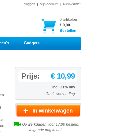
Inloggen
|
Mijn account
|
Nieuwsbrief
0 artikelen
€ 0,00
Bestellen
ccu's
Gadgets
Prijs:
€ 10,99
Incl. 21% btw
Gratis verzending
gen
e
ze
Op werkdagen voor 17:00 besteld,
ten.
volgende dag in huis.
k