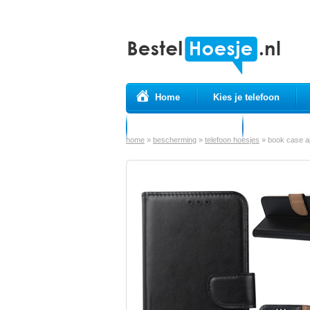
Home
Kies je telefoon
Prepaid simkaarten
USB Kabels
home
»
bescherming
»
telefoon hoesjes
»
book case a