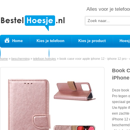
Alles voor je telefoo
Home
Kies je telefoon
Kies je product
Hoesj
Prepaid simkaarten
USB Kabels
home
»
bescherming
»
telefoon hoesjes
»
book case voor apple iphone 12 - iphone 12 pro -
Book C
iPhone
Deze book 
Pro tegen 
speciaal g
Uw Apple iP
een zachte 
iPhone 12 o
beschermd t