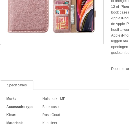
of briefge
12 of iPhon
book case (
Apple iPhon
de Apple iP
hoeft te w
Apple iPhon
leggen om b
openingen a
gesloten b
Deel met a
Specificaties
Merk:
Huismerk - MP
Accessoire type:
Book case
Kleur:
Rose Goud
Materiaal:
Kunstleer