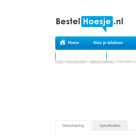
Home
Kies je telefoon
Prepaid simkaarten
USB Kabels
home
»
bescherming
»
telefoon hoesjes
»
hard back co
Omschrijving
Specificaties