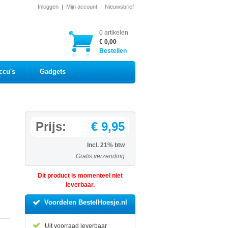
Inloggen
|
Mijn account
|
Nieuwsbrief
0 artikelen
€ 0,00
Bestellen
ccu's
Gadgets
Prijs:
€ 9,95
Incl. 21% btw
Gratis verzending
Dit product is momenteel niet
leverbaar.
Voordelen BestelHoesje.nl
Uit voorraad leverbaar