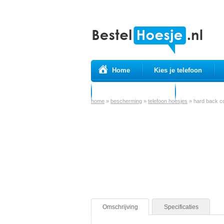
Home
Kies je telefoon
Prepaid simkaarten
USB Kabels
home
»
bescherming
»
telefoon hoesjes
»
hard back c
Omschrijving
Specificaties