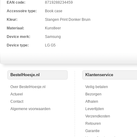
EAN code:
8719288234459
Accessoire type:
Book case
Kleur:
Slangen Print Donker Bruin
Materiaal:
Kunstleer
Device merk:
Samsung
Device type:
LG G5
BestelHoesje.nl
Klantenservice
Over BestelHoesje.nl
Veilig betalen
Actueel
Bezorgen
Contact
Afhalen
Algemene voorwaarden
Levertijden
Verzendkosten
Retouren
Garantie