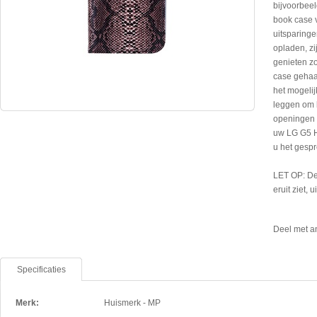
bijvoorbeel
book case 
uitsparinge
opladen, zi
genieten z
case gehaa
het mogeli
leggen om b
openingen 
uw LG G5 H8
u het gesp
LET OP: De
eruit ziet, 
Deel met a
Specificaties
Merk:
Huismerk - MP