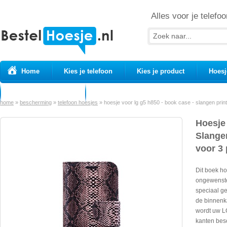
Alles voor je telefoo
Home
Kies je telefoon
Kies je product
Hoesj
Prepaid simkaarten
USB Kabels
home
»
bescherming
»
telefoon hoesjes
»
hoesje voor lg g5 h850 - book case - slangen print
Hoesje
Slangen
voor 3 
Dit boek h
ongewenste
speciaal g
de binnenka
wordt uw L
kanten besc