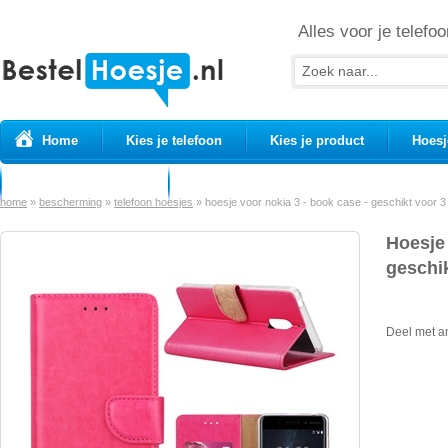
Alles voor je telefoo
Home
Kies je telefoon
Kies je product
Hoesj
Prepaid simkaarten
USB Kabels
home
»
bescherming
»
telefoon hoesjes
»
hoesje voor nokia 3 - book case - geschikt voor 3 
Hoesje 
geschik
Deel met a