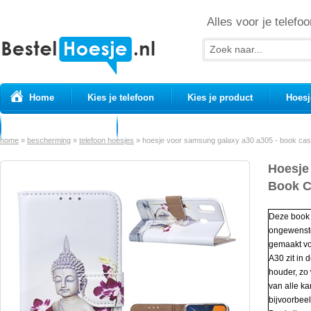
Alles voor je telefoo
Home
Kies je telefoon
Kies je product
Hoesj
Prepaid simkaarten
USB Kabels
home
»
bescherming
»
telefoon hoesjes
»
hoesje voor samsung galaxy a30 a305 - book cas
Hoesje
Book C
Deze book
ongewenste
gemaakt v
A30 zit in 
houder, zo
van alle ka
bijvoorbeel