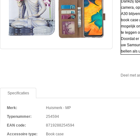
Dankzij spe
camera, op
A30 blijve
book case 
mogelijk o
te leggen o
Doordat er
uw Samsung
bellen als
Deel met a
Specificaties
Merk:
Huismerk - MP
Typenummer:
254594
EAN code:
8719288254594
Accessoire type:
Book case