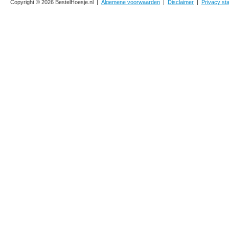
Copyright © 2026 BestelHoesje.nl |
Algemene voorwaarden
|
Disclaimer
|
Privacy st