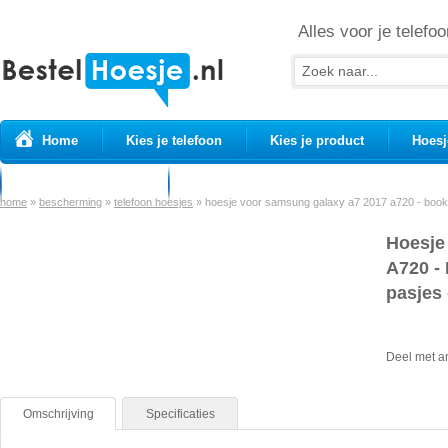
Alles voor je telefoo
Home
Kies je telefoon
Kies je product
Hoesj
Prepaid simkaarten
USB Kabels
home
»
bescherming
»
telefoon hoesjes
»
hoesje voor samsung galaxy a7 2017 a720 - book 
Hoesje
A720 - 
pasjes 
Deel met a
Omschrijving
Specificaties