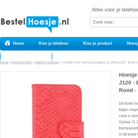
Alles voor je telefoo
Home
Kies je telefoon
Kies je product
Hoesj
Prepaid simkaarten
USB Kabels
home
»
bescherming
»
telefoon hoesjes
»
hoesje voor samsung galaxy j1 2016 j120 - book c
Hoesje
J120 - 
Rood - 
Dit boek h
tegen onge
case is sp
Galaxy J1 
transparan
in dit boe