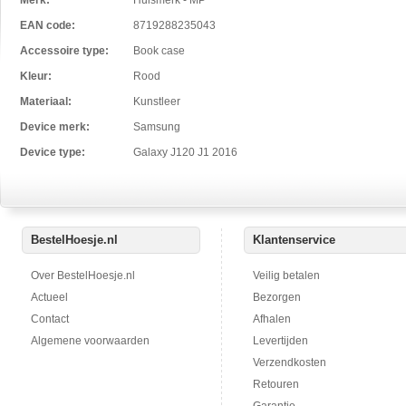
Merk:
Huismerk - MP
EAN code:
8719288235043
Accessoire type:
Book case
Kleur:
Rood
Materiaal:
Kunstleer
Device merk:
Samsung
Device type:
Galaxy J120 J1 2016
BestelHoesje.nl
Klantenservice
Over BestelHoesje.nl
Veilig betalen
Actueel
Bezorgen
Contact
Afhalen
Algemene voorwaarden
Levertijden
Verzendkosten
Retouren