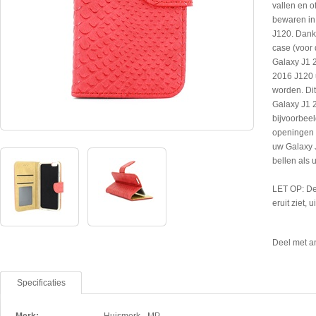
vallen en o
bewaren in
J120. Dankz
case (voor 
Galaxy J1 
2016 J120 u
worden. Di
Galaxy J1 
bijvoorbeel
openingen 
uw Galaxy J
bellen als
LET OP: De
eruit ziet, 
Deel met a
Specificaties