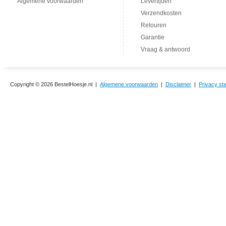
Algemene voorwaarden
Levertijden
Verzendkosten
Retouren
Garantie
Vraag & antwoord
Copyright © 2026 BestelHoesje.nl |
Algemene voorwaarden
|
Disclaimer
|
Privacy st