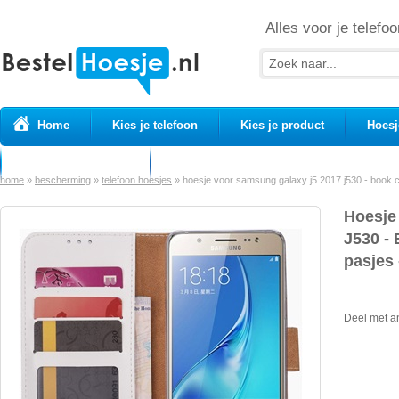
Alles voor je telefoo
Home
Kies je telefoon
Kies je product
Hoesj
Prepaid simkaarten
USB Kabels
home
»
bescherming
»
telefoon hoesjes
»
hoesje voor samsung galaxy j5 2017 j530 - book ca
Hoesje
J530 - 
pasjes 
Deel met a