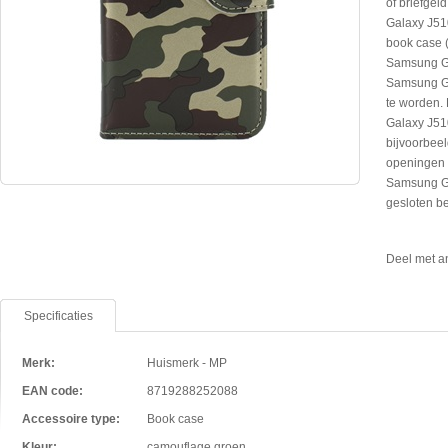
of briefge
Galaxy J510
book case (
Samsung Ga
Samsung Ga
te worden.
Galaxy J51
bijvoorbeel
openingen 
Samsung Ga
gesloten b
Deel met a
Specificaties
Merk:
Huismerk - MP
EAN code:
8719288252088
Accessoire type:
Book case
Kleur:
camouflage groen