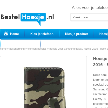
Alles voor je telefoo
Home
Kies je telefoon
Kies je product
Hoesj
Prepaid simkaarten
USB Kabels
home
»
bescherming
»
telefoon hoesjes
»
hoesje voor samsung galaxy j510 j5 2016 - book 
Hoesje
2016 -
Deze book 
tegen onge
speciaal g
Samsung Ga
zachte tra
Galaxy J51
beschermd t