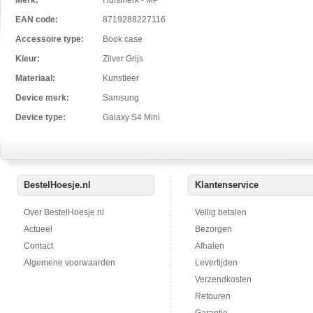
Merk:
Huismerk - MP
EAN code:
8719288227116
Accessoire type:
Book case
Kleur:
Zilver Grijs
Materiaal:
Kunstleer
Device merk:
Samsung
Device type:
Galaxy S4 Mini
BestelHoesje.nl
Klantenservice
Over BestelHoesje.nl
Veilig betalen
Actueel
Bezorgen
Contact
Afhalen
Algemene voorwaarden
Levertijden
Verzendkosten
Retouren