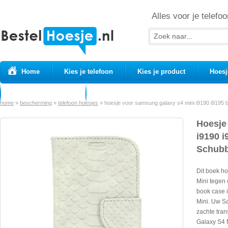
Alles voor je telefoo
Home
Kies je telefoon
Kies je product
Hoesj
Prepaid simkaarten
USB Kabels
home
»
bescherming
»
telefoon hoesjes
»
hoesje voor samsung galaxy s4 mini i9190 i9195 b
Hoesje
i9190 
Schubbe
Dit boek h
Mini tegen
book case 
Mini. Uw S
zachte tra
Galaxy S4 M