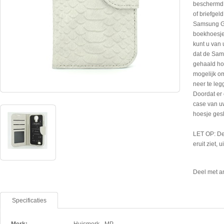
beschermd t
of briefgel
Samsung Gal
boekhoesje
kunt u van
dat de Sam
gehaald hoe
mogelijk o
neer te leg
Doordat er 
case van u
hoesje ges
LET OP: De
eruit ziet, 
Deel met a
Specificaties