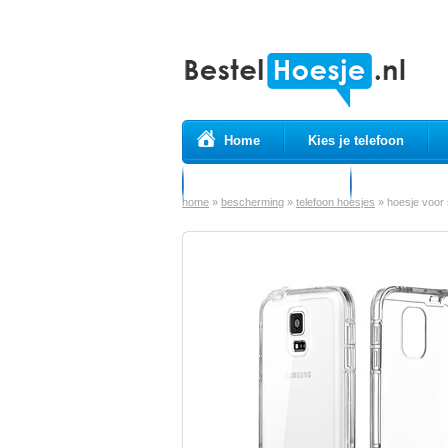
Home
Kies je telefoon
Prepaid simkaarten
USB Kabels
home
»
bescherming
»
telefoon hoesjes
»
hoesje voor 