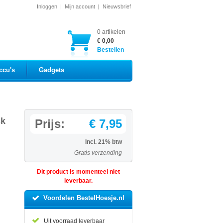
Inloggen
|
Mijn account
|
Nieuwsbrief
0 artikelen
€ 0,00
Bestellen
ccu's
Gadgets
ck
Prijs:
€ 7,95
Incl. 21% btw
Gratis verzending
Dit product is momenteel niet
leverbaar.
Voordelen BestelHoesje.nl
Uit voorraad leverbaar