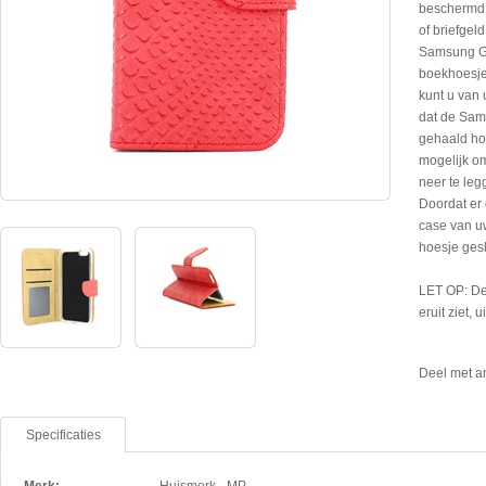
beschermd t
of briefgel
Samsung Gal
boekhoesje
kunt u van
dat de Sam
gehaald hoe
mogelijk o
neer te leg
Doordat er 
case van u
hoesje ges
LET OP: De
eruit ziet, 
Deel met a
Specificaties