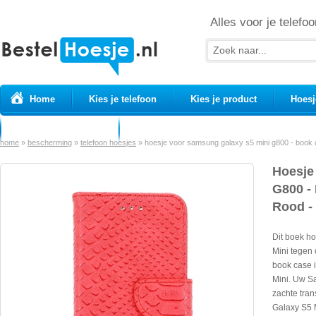
Alles voor je telefoo
Home
Kies je telefoon
Kies je product
Hoesj
Prepaid simkaarten
USB Kabels
home
»
bescherming
»
telefoon hoesjes
»
hoesje voor samsung galaxy s5 mini g800 - book c
Hoesje
G800 -
Rood - 
Dit boek h
Mini tegen
book case 
Mini. Uw S
zachte tra
Galaxy S5 M