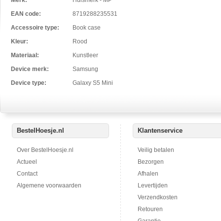
Merk:
Huismerk - MP
EAN code:
8719288235531
Accessoire type:
Book case
Kleur:
Rood
Materiaal:
Kunstleer
Device merk:
Samsung
Device type:
Galaxy S5 Mini
BestelHoesje.nl
Klantenservice
Over BestelHoesje.nl
Veilig betalen
Actueel
Bezorgen
Contact
Afhalen
Algemene voorwaarden
Levertijden
Verzendkosten
Retouren