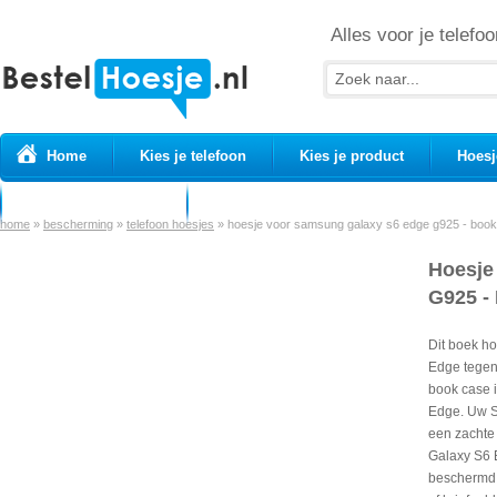
Alles voor je telefoo
Home
Kies je telefoon
Kies je product
Hoesj
Prepaid simkaarten
USB Kabels
home
»
bescherming
»
telefoon hoesjes
»
hoesje voor samsung galaxy s6 edge g925 - boo
Hoesje
G925 -
Dit boek h
Edge tegen
book case 
Edge. Uw S
een zachte
Galaxy S6 E
beschermd t