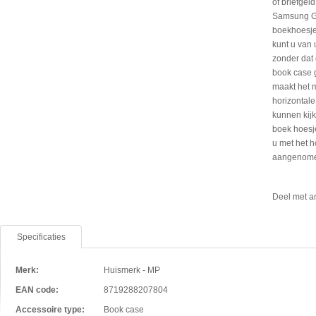
of briefgel
Samsung Gal
boekhoesje
kunt u van
zonder dat
book case 
maakt het 
horizontale
kunnen kijk
boek hoesj
u met het h
aangenom
Deel met a
Specificaties
Merk:
Huismerk - MP
EAN code:
8719288207804
Accessoire type:
Book case