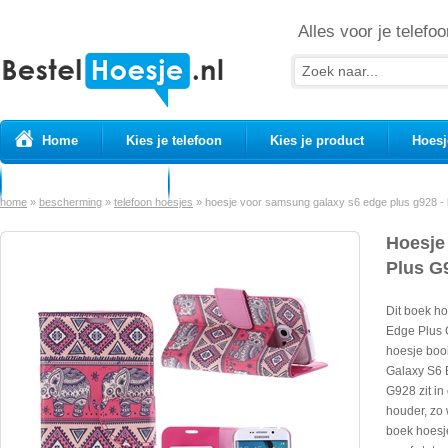
Alles voor je telefoo
Home
Kies je telefoon
Kies je product
Hoesj
Prepaid simkaarten
USB Kabels
home
»
bescherming
»
telefoon hoesjes
»
hoesje voor samsung galaxy s6 edge plus g928 - b
Hoesje
Plus G9
Dit boek h
Edge Plus 
hoesje boo
Galaxy S6 
G928 zit in
houder, zo
boek hoesj