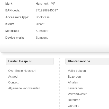
Merk:
Huismerk - MP
EAN code:
8719288245097
Accessoire type:
Book case
Kleur:
Olifant
Materiaal:
Kunstleer
Device merk:
Samsung
BestelHoesje.nl
Klantenservice
Over BestelHoesje.nl
Veilig betalen
Actueel
Bezorgen
Contact
Afhalen
Algemene voorwaarden
Levertijden
Verzendkosten
Retouren
Garantie