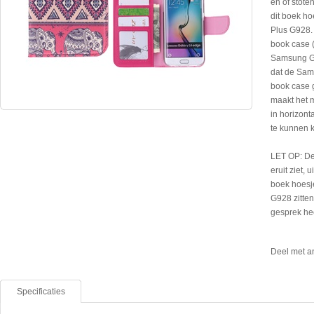
en of stote
dit boek h
Plus G928. 
book case (
Samsung Ga
dat de Sam
book case 
maakt het 
in horizont
te kunnen 
LET OP: De
eruit ziet, 
boek hoesj
G928 zitten
gesprek he
Deel met a
Specificaties