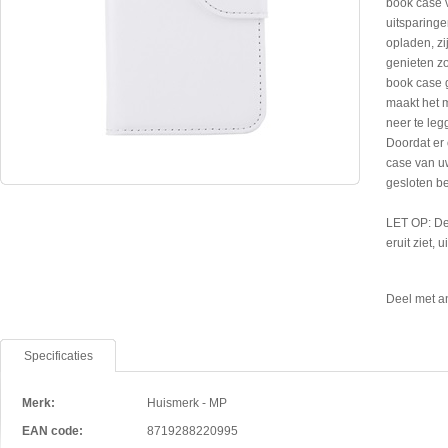
book case 
uitsparinge
opladen, zi
genieten zo
book case 
maakt het 
neer te leg
Doordat er 
case van uw
gesloten b
LET OP: De
eruit ziet, 
Deel met a
Specificaties
Merk:
Huismerk - MP
EAN code:
8719288220995