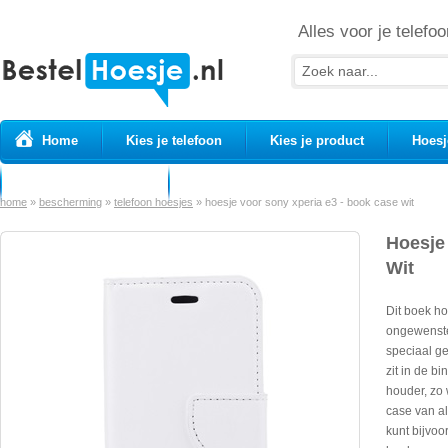
Alles voor je telefoo
Home
Kies je telefoon
Kies je product
Hoesj
Prepaid simkaarten
USB Kabels
home
»
bescherming
»
telefoon hoesjes
»
hoesje voor sony xperia e3 - book case wit
Hoesje
Wit
Dit boek h
ongewenste
speciaal g
zit in de b
houder, zo 
case van al
kunt bijvoo