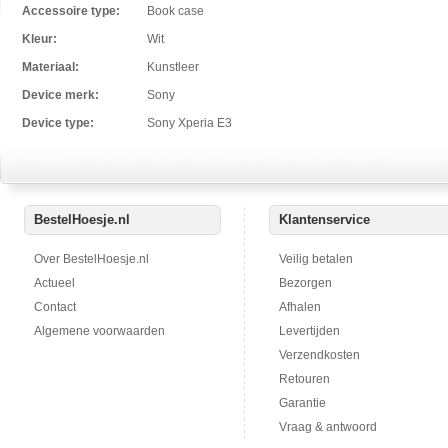
Accessoire type:
Book case
Kleur:
Wit
Materiaal:
Kunstleer
Device merk:
Sony
Device type:
Sony Xperia E3
BestelHoesje.nl
Klantenservice
Over BestelHoesje.nl
Veilig betalen
Actueel
Bezorgen
Contact
Afhalen
Algemene voorwaarden
Levertijden
Verzendkosten
Retouren
Garantie
Vraag & antwoord