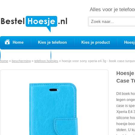
Alles voor je telefoo
Home
Kies je telefoon
Kies je product
Hoesj
Prepaid simkaarten
USB Kabels
home
»
bescherming
»
telefoon hoesjes
»
hoesje voor sony xperia e4 3g - book case turquo
Hoesje
Case T
Dit boek h
tegen onge
case is sp
Xperia E4 3
silicone ho
hoesje boo
stoten. U k