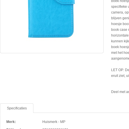
boek hoesj
specifieke 
camera, op
blijven gen
hoesje boo
book case 
horizontale
kunnen kijk
boek hoesj
met het hoe
aangenom
LET OP: De
eruit ziet, 
Deel met a
Specificaties
Merk:
Huismerk - MP