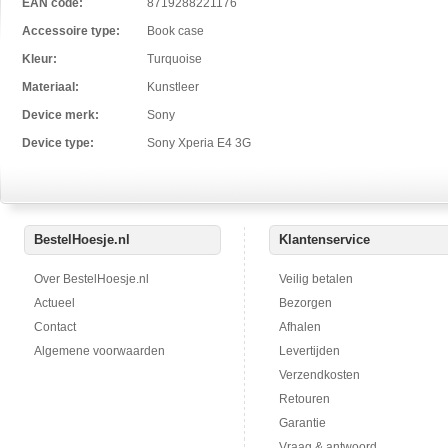
EAN code:
8719288221176
Accessoire type:
Book case
Kleur:
Turquoise
Materiaal:
Kunstleer
Device merk:
Sony
Device type:
Sony Xperia E4 3G
BestelHoesje.nl
Klantenservice
Over BestelHoesje.nl
Veilig betalen
Actueel
Bezorgen
Contact
Afhalen
Algemene voorwaarden
Levertijden
Verzendkosten
Retouren
Garantie
Vraag & antwoord