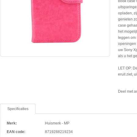
book case 
uitsparinge
opladen, zi
genieten zo
case gehaa
het mogelij
leggen om b
openingen 
uw Sony Xpe
als u het 
LET OP: De
eruit ziet, 
Deel met a
Specificaties
Merk:
Huismerk - MP
EAN code:
8719288219234