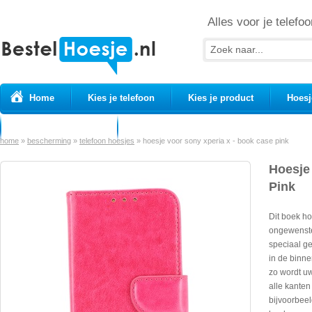
Alles voor je telefoo
Home
Kies je telefoon
Kies je product
Hoesj
Prepaid simkaarten
USB Kabels
home
»
bescherming
»
telefoon hoesjes
»
hoesje voor sony xperia x - book case pink
Hoesje
Pink
Dit boek h
ongewenste
speciaal g
in de binne
zo wordt u
alle kanten
bijvoorbeel