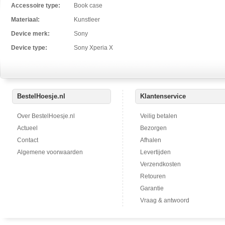
Accessoire type:
Book case
Materiaal:
Kunstleer
Device merk:
Sony
Device type:
Sony Xperia X
BestelHoesje.nl
Klantenservice
Over BestelHoesje.nl
Veilig betalen
Actueel
Bezorgen
Contact
Afhalen
Algemene voorwaarden
Levertijden
Verzendkosten
Retouren
Garantie
Vraag & antwoord