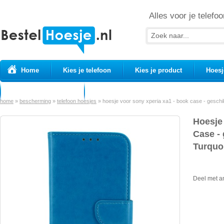
Alles voor je telefoo
Home
Kies je telefoon
Kies je product
Hoesj
Prepaid simkaarten
USB Kabels
home
»
bescherming
»
telefoon hoesjes
»
hoesje voor sony xperia xa1 - book case - geschik
Hoesje
Case - 
Turquo
Deel met a