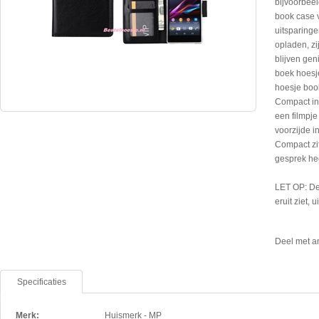
bijvoorbeel
book case 
uitsparinge
opladen, z
blijven gen
boek hoesj
hoesje boo
Compact in 
een filmpje
voorzijde i
Compact zit
gesprek he
LET OP: De
eruit ziet, 
Deel met a
Specificaties
Merk:
Huismerk - MP