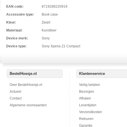
EAN code:
8719288220919
Accessoire type:
Book case
Kleur:
Zwart
Materiaal:
Kunstleer
Device merk:
Sony
Device type:
Sony Xperia Z1 Compact
BestelHoesje.nl
Klantenservice
Over BestelHoesje.nl
Veilig betalen
Actueel
Bezorgen
Contact
Afhalen
Algemene voorwaarden
Levertijden
Verzendkosten
Retouren
Garantie