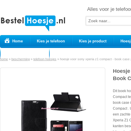
Alles voor je telefoo
Home
Kies je telefoon
Kies je product
Hoesj
Prepaid simkaarten
USB Kabels
home
»
bescherming
»
telefoon hoesjes
»
hoesje voor sony xperia z1 compact - book case 
Hoesje
Book C
Dit boek h
Compact te
book case 
Compact . 
een zachte 
Xperia Z1 C
kanten besc