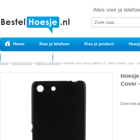
Alles voor je telefoo
Home
Kies je telefoon
Kies je product
Hoesj
Prepaid simkaarten
USB Kabels
home
»
bescherming
»
telefoon hoesjes
»
hoesje voor sony xperia z2 - back cover - tpu - z
Hoesje
Cover -
Deel met a