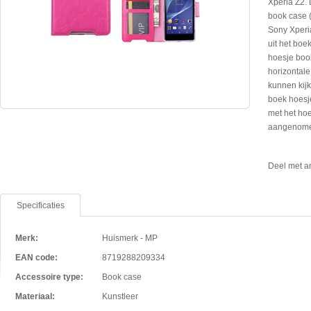
Xperia Z2. 
book case (
Sony Xperi
uit het boe
hoesje boo
horizontale
kunnen kijk
boek hoesje
met het hoe
aangenom
Deel met a
Specificaties
Merk:
Huismerk - MP
EAN code:
8719288209334
Accessoire type:
Book case
Materiaal:
Kunstleer