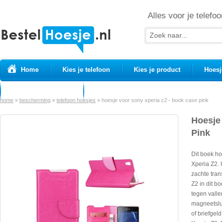
Alles voor je telefoo
Home
Kies je telefoon
Kies je product
Hoesj
Prepaid simkaarten
USB Kabels
home
»
bescherming
»
telefoon hoesjes
»
hoesje voor sony xperia z2 - book case pink
Hoesje
Pink
Dit boek h
Xperia Z2. 
zachte tran
Z2 in dit 
tegen valle
magneetslui
of briefgel